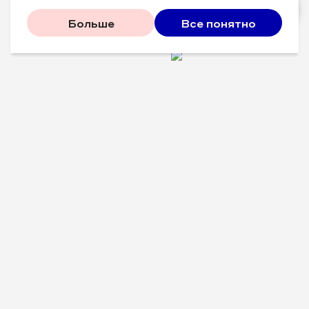
Больше
Все понятно
Проверенные советы для
вашего бизнеса
Рассказываем, что
сработало у других, и даем
пошаговый план