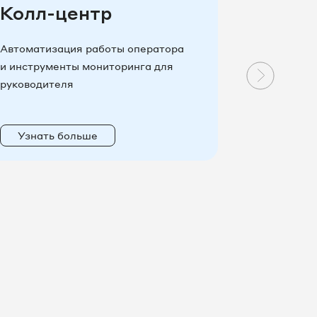
Колл-центр
Интег
Автоматизация работы оператора
Новые во
и инструменты мониторинга для
эффективн
руководителя
коммуника
Узнать больше
Узнать