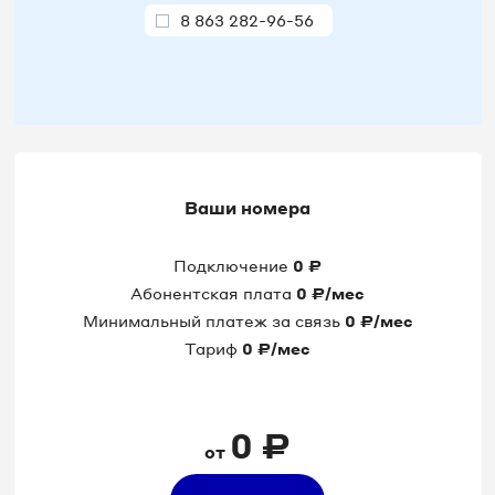
8 863 282-96-56
8 863 282-96-61
8 863 282-96-92
8 863 282-98-96
Ваши номера
8 863 303-36-30
Подключение
0
₽
8 863 303-36-34
Абонентская плата
0
₽/мес
Минимальный платеж за связь
0
₽/мес
8 863 308-17-90
Тариф
0
₽/мес
8 863 308-24-49
0
₽
от
8 863 308-24-57