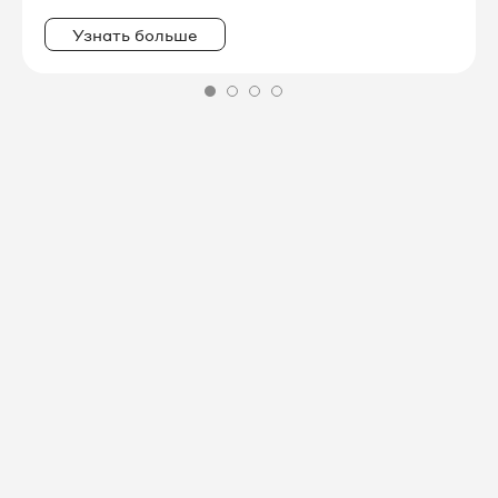
Узнать больше
8 863 333-57-16
8 863 333-58-76
8 863 333-78-16
8 863 333-78-20
8 863 333-78-29
8 863 333-78-42
8 863 333-79-24
8 863 333-79-50
8 863 333-79-64