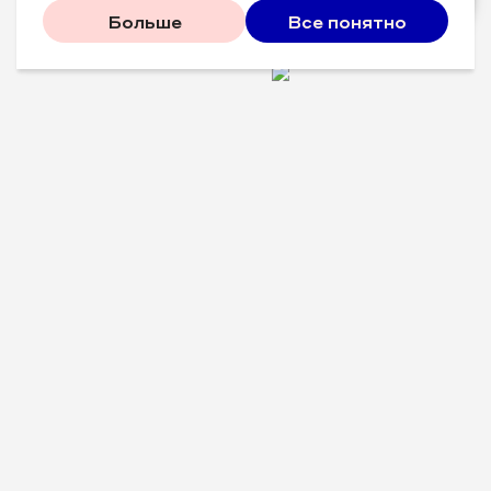
Больше
Все понятно
Проверенные советы для
вашего бизнеса
Рассказываем, что
сработало у других, и даем
пошаговый план