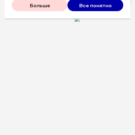
Больше
Все понятно
Проверенные советы для
вашего бизнеса
Рассказываем, что
сработало у других, и даем
пошаговый план