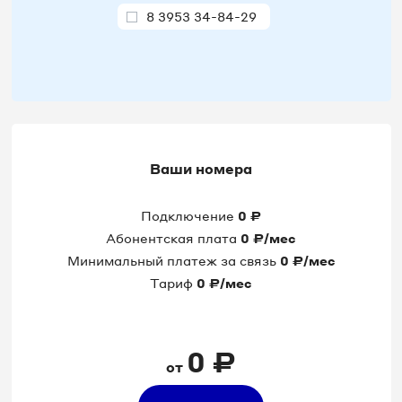
8 3953 34-84-29
8 3953 34-84-56
8 3953 34-84-57
8 3953 34-84-59
Ваши номера
8 3953 34-84-71
Подключение
0
₽
8 3953 34-84-78
Абонентская плата
0
₽/мес
Минимальный платеж за связь
0
₽/мес
8 3953 34-84-97
Тариф
0
₽/мес
0
₽
от