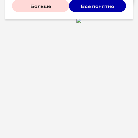
Больше
Все понятно
Проверенные советы для
вашего бизнеса
Рассказываем, что
сработало у других, и даем
пошаговый план