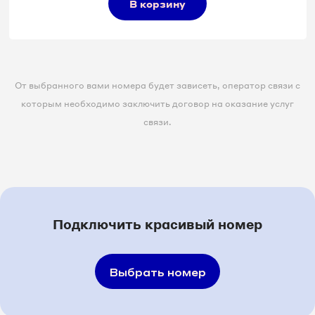
В корзину
8 8212 23-97-43
От выбранного вами номера будет зависеть, оператор связи с
которым необходимо заключить договор на оказание услуг
связи.
Подключить красивый номер
Выбрать номер