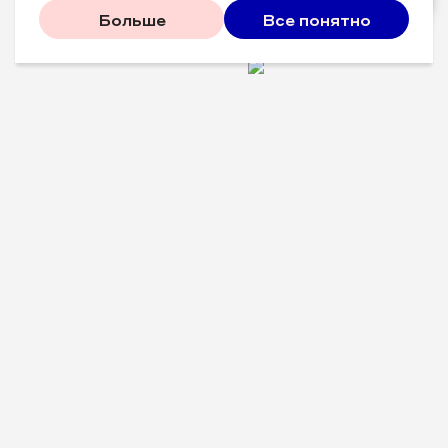
Больше
Все понятно
Проверенные советы для
вашего бизнеса
Рассказываем, что
сработало у других, и даем
пошаговый план