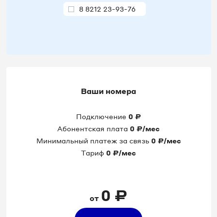
8 8212 23-93-76
8 8212 23-93-78
8 8212 23-93-88
8 8212 23-93-90
Ваши номера
8 8212 23-94-15
Подключение
0
₽
8 8212 23-94-16
Абонентская плата
0
₽/мес
Минимальный платеж за связь
0
₽/мес
8 8212 23-94-53
Тариф
0
₽/мес
8 8212 23-94-69
0
₽
от
8 8212 23-97-32