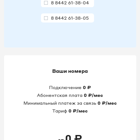
8 8442 61-38-04
8 8442 61-38-05
8 8442 61-38-07
8 8442 61-38-12
8 8442 61-38-13
Ваши номера
8 8442 61-38-14
Подключение
0
₽
8 8442 61-38-16
Абонентская плата
0
₽/мес
Минимальный платеж за связь
0
₽/мес
8 8442 61-38-21
Тариф
0
₽/мес
8 8442 61-38-24
0
₽