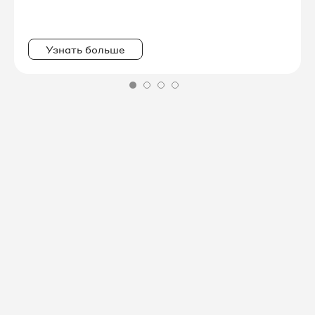
8 8442 61-39-15
Узнать больше
8 8442 61-39-16
8 8442 61-39-18
8 8442 61-39-21
8 8442 61-39-23
8 8442 61-39-24
8 8442 61-39-27
8 8442 61-39-28
8 8442 61-39-31