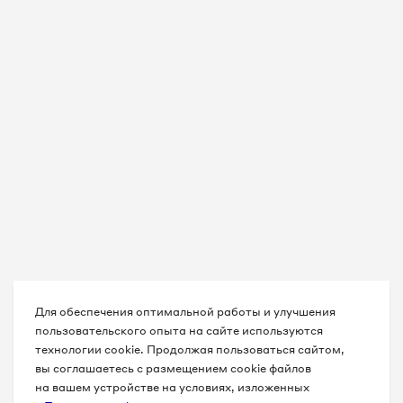
8 8442 61-39-78
8 8442 61-39-79
8 8442 61-39-80
8 8442 61-39-81
8 8442 61-39-82
8 8442 61-39-83
8 8442 61-39-84
8 8442 61-39-85
Для обеспечения оптимальной работы и улучшения
пользовательского опыта на сайте используются
технологии cookie. Продолжая пользоваться сайтом,
8 8442 61-39-87
вы соглашаетесь с размещением cookie файлов
на вашем устройстве на условиях, изложенных
8 8442 61-39-89